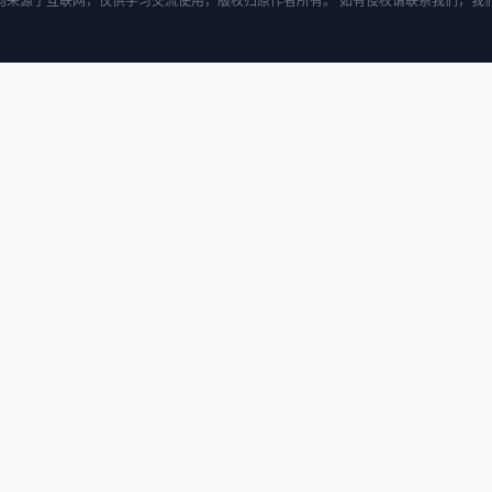
均来源于互联网，仅供学习交流使用，版权归原作者所有。 如有侵权请联系我们，我们